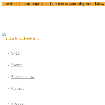
Levertijden kunnen langer duren i.v.m. met bevoorrading vanuit Nieu
Shop
Events
Blokart nieuws
Contact
Inloggen