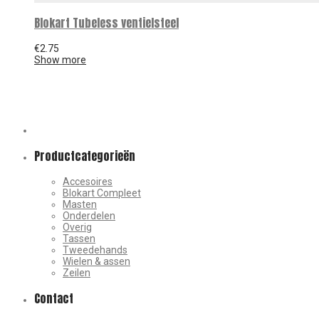
Blokart Tubeless ventielsteel
€
2.75
Show more
Productcategorieën
Accesoires
Blokart Compleet
Masten
Onderdelen
Overig
Tassen
Tweedehands
Wielen & assen
Zeilen
Contact